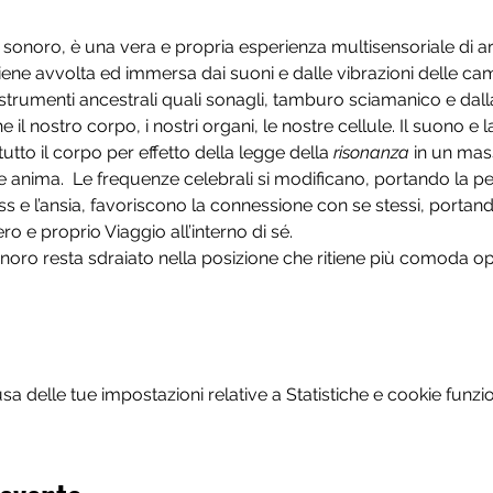
 sonoro, è una vera e propria esperienza multisensoriale di a
iene avvolta ed immersa dai suoni e dalle vibrazioni delle ca
trumenti ancestrali quali sonagli, tamburo sciamanico e dall
e il nostro corpo, i nostri organi, le nostre cellule. Il suono e 
tto il corpo per effetto della legge della 
risonanza
 in un ma
 anima.  Le frequenze celebrali si modificano, portando la p
s e l’ansia, favoriscono la connessione con se stessi, portando
o e proprio Viaggio all’interno di sé.
onoro resta sdraiato nella posizione che ritiene più comoda op
 delle tue impostazioni relative a Statistiche e cookie funzio