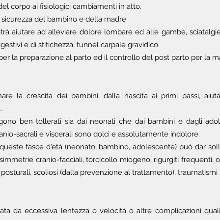
l corpo ai fisiologici cambiamenti in atto.
la sicurezza del bambino e della madre.
trà aiutare ad alleviare dolore lombare ed alle gambe, sciatalgi
gestivi e di stitichezza, tunnel carpale gravidico.
 per la preparazione al parto ed il controllo del post parto per la 
re la crescita dei bambini, dalla nascita ai primi passi, ai
.
ngono ben tollerati sia dai neonati che dai bambini e dagli ado
, cranio-sacrali e viscerali sono dolci e assolutamente indolore.
 queste fasce d'età (neonato, bambino, adolescente) può dar solli
metrie cranio-facciali, torcicollo miogeno, rigurgiti frequenti, otiti 
osturali, scoliosi (dalla prevenzione al trattamento), traumatismi s
ta da eccessiva lentezza o velocità o altre complicazioni quali 