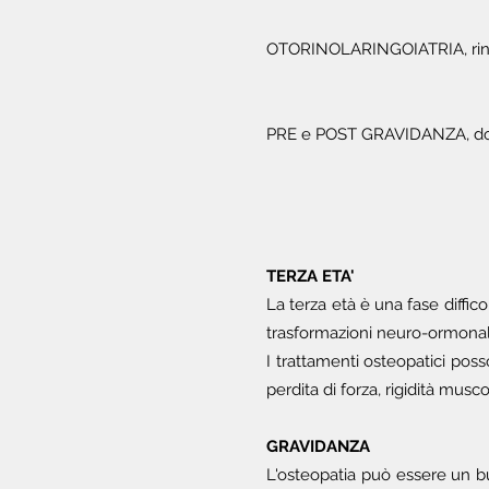
OTORINOLARINGOIATRIA, riniti e
PRE e POST GRAVIDANZA, dolori 
TERZA ETA'
La terza età è una fase diffic
trasformazioni neuro-ormonali
I trattamenti osteopatici posso
perdita di forza, rigidità mus
GRAVIDANZA
L'osteopatia può essere un bu