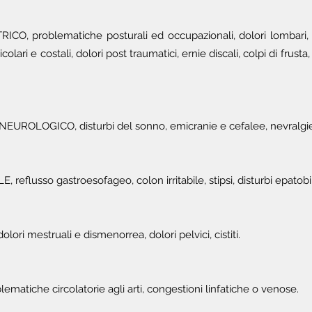
 problematiche posturali ed occupazionali, dolori lombari, dolo
ticolari e costali, dolori post traumatici, ernie discali, colpi di frusta,
OLOGICO, disturbi del sonno, emicranie e cefalee, nevralgie, irr
flusso gastroesofageo, colon irritabile, stipsi, disturbi epatobili
i mestruali e dismenorrea, dolori pelvici, cistiti.
atiche circolatorie agli arti, congestioni linfatiche o venose.