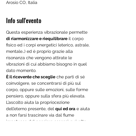
Arosio CO, Italia
Info sull'evento
Questa esperienza vibrazionale permette 
di riarmonizzare e riequilibrare
 il corpo 
fisico ed i corpi energetici (eterico, astrale, 
mentale…) ed è proprio grazie alla 
risonanza che vengono attirate le 
vibrazioni di cui abbiamo bisogno in quel 
È il ricevente che sceglie
 che parti di sé 
coinvolgere, se concentrarsi di più sul 
corpo, oppure sulle emozioni, sulle forme 
pensiero, oppure sulla sfera più elevata.

L’ascolto aiuta la propriocezione 
dell’eterno presente, del 
qui ed ora
 e aiuta 
a non farsi trascinare via dal fiume 
impetuoso del pensiero ossessivo rivolto 
al passato o al futuro che non esistono più.
